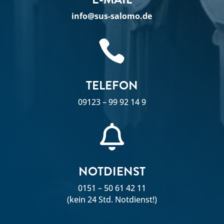
info@sus-salomo.de

TELEFON
09123 – 99 92 14 9

NOTDIENST
0151 – 50 61 42 11
(kein 24 Std. Notdienst!)